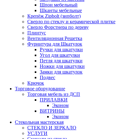
Шпон мебельный
Шканты мебельные
Крепёж Zipbolt (зипболт)
Сверло по стеклу и керамической плитке
Сверло Форстнера по дереву
Плинтус
Вентиляционная Решетка
Фурнитура для Шкатулок
Ручки для шкатулки
Угол для шкатулки
Петля для шкатулки
Ножки для шкатулки
Замки для шкатулок
Подвес
Крючок
Торговое оборудование
Торговая мебель из ДСП
ПРИЛАВКИ
Эконом
ВИТРИНЫ
Эконом
Стекольная мастерская
СТЕКЛО И ЗЕРКАЛО
УСЛУГИ
Скинали из стекла