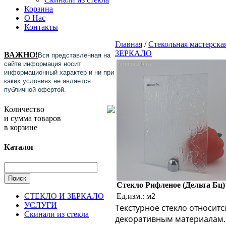
Корзина
О Нас
Контакты
Главная
/
Стекольная мастерска
ЗЕРКАЛО
ВАЖНО!
Вся представленная на
сайте информация носит
информационный характер и ни при
каких условиях не является
публичной офертой.
Количество
и сумма товаров
в корзине
Каталог
Стекло Рифленое (Дельта Бц)
Ед.изм.: м2
СТЕКЛО И ЗЕРКАЛО
УСЛУГИ
Текстурное стекло относитс
Скинали из стекла
декоративным материалам.